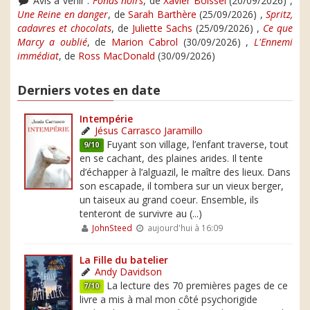
Avis à venir :
Fonds noirs
, de
Xavier Boissel
(20/09/2026) ,
Une Reine en danger
, de
Sarah Barthère
(25/09/2026) ,
Spritz,
cadavres et chocolats
, de
Juliette Sachs
(25/09/2026) ,
Ce que
Marcy a oublié
, de
Marion Cabrol
(30/09/2026) ,
L'Ennemi
immédiat
, de
Ross MacDonald
(30/09/2026)
Derniers votes en date
Intempérie
Jésus Carrasco Jaramillo
Fuyant son village, l’enfant traverse, tout
9/10
en se cachant, des plaines arides. Il tente
d’échapper à l’alguazil, le maître des lieux. Dans
son escapade, il tombera sur un vieux berger,
un taiseux au grand coeur. Ensemble, ils
tenteront de survivre au (...)
JohnSteed
aujourd'hui à 16:09
La Fille du batelier
Andy Davidson
La lecture des 70 premières pages de ce
7/10
livre a mis à mal mon côté psychorigide