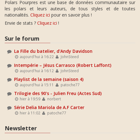
Polars Pourpres est une base de données communautaire sur
les polars et leurs auteurs, de tous styles et de toutes
nationalités.
Cliquez ici
pour en savoir plus !
Envie de stats ?
Cliquez ici
!
Sur le forum
La Fille du batelier, d'Andy Davidson
aujourd'hui à 16:22
JohnSteed
Intempérie – Jésus Carrasco (Robert Laffont)
aujourd'hui à 16:12
JohnSteed
Playlist de la semaine (saison 4)
aujourd'hui à 15:11
patoche77
Trilogie des 90's - Julien Freu (Actes Sud)
hier à 19:59
norbert
Série Delia Mariola de A.F Carter
hier à 11:02
patoche77
Newsletter