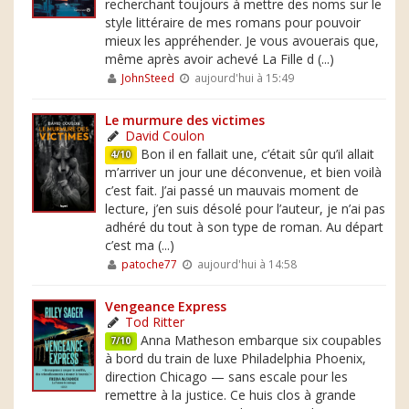
recherchant toujours à mettre des noms sur le
style littéraire de mes romans pour pouvoir
mieux les appréhender. Je vous avouerais que,
même après avoir achevé La Fille d (...)
JohnSteed
aujourd'hui à 15:49
Le murmure des victimes
David Coulon
Bon il en fallait une, c’était sûr qu’il allait
4/10
m’arriver un jour une déconvenue, et bien voilà
c’est fait. J’ai passé un mauvais moment de
lecture, j’en suis désolé pour l’auteur, je n’ai pas
adhéré du tout à son type de roman. Au départ
c’est ma (...)
patoche77
aujourd'hui à 14:58
Vengeance Express
Tod Ritter
Anna Matheson embarque six coupables
7/10
à bord du train de luxe Philadelphia Phoenix,
direction Chicago — sans escale pour les
remettre à la justice. Ce huis clos à grande