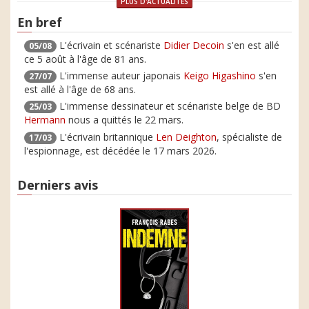
PLUS D'ACTUALITÉS
En bref
L'écrivain et scénariste
Didier Decoin
s'en est allé
05/08
ce 5 août à l'âge de 81 ans.
L'immense auteur japonais
Keigo Higashino
s'en
27/07
est allé à l'âge de 68 ans.
L'immense dessinateur et scénariste belge de BD
25/03
Hermann
nous a quittés le 22 mars.
L'écrivain britannique
Len Deighton
, spécialiste de
17/03
l'espionnage, est décédée le 17 mars 2026.
Derniers avis