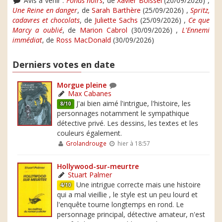
Avis à venir :
Fonds noirs
, de
Xavier Boissel
(20/09/2026) ,
Une Reine en danger
, de
Sarah Barthère
(25/09/2026) ,
Spritz,
cadavres et chocolats
, de
Juliette Sachs
(25/09/2026) ,
Ce que
Marcy a oublié
, de
Marion Cabrol
(30/09/2026) ,
L'Ennemi
immédiat
, de
Ross MacDonald
(30/09/2026)
Derniers votes en date
Morgue pleine
Max Cabanes
J'ai bien aimé l'intrigue, l'histoire, les
8/10
personnages notamment le sympathique
détective privé. Les dessins, les textes et les
couleurs également.
Grolandrouge
hier à 18:57
Hollywood-sur-meurtre
Stuart Palmer
Une intrigue correcte mais une histoire
4/10
qui a mal vieillie , le style est un peu lourd et
l'enquête tourne longtemps en rond. Le
personnage principal, détective amateur, n'est