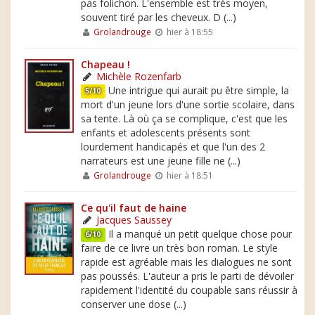
pas folichon. L'ensemble est très moyen,
souvent tiré par les cheveux. D (...)
Grolandrouge
hier à 18:55
Chapeau !
Michèle Rozenfarb
Une intrigue qui aurait pu être simple, la
5/10
mort d'un jeune lors d'une sortie scolaire, dans
sa tente. Là où ça se complique, c'est que les
enfants et adolescents présents sont
lourdement handicapés et que l'un des 2
narrateurs est une jeune fille ne (...)
Grolandrouge
hier à 18:51
Ce qu'il faut de haine
Jacques Saussey
Il a manqué un petit quelque chose pour
6/10
faire de ce livre un très bon roman. Le style
rapide est agréable mais les dialogues ne sont
pas poussés. L'auteur a pris le parti de dévoiler
rapidement l'identité du coupable sans réussir à
conserver une dose (...)