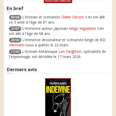
PLUS D'ACTUALITÉS
En bref
L'écrivain et scénariste
Didier Decoin
s'en est allé
05/08
ce 5 août à l'âge de 81 ans.
L'immense auteur japonais
Keigo Higashino
s'en
27/07
est allé à l'âge de 68 ans.
L'immense dessinateur et scénariste belge de BD
25/03
Hermann
nous a quittés le 22 mars.
L'écrivain britannique
Len Deighton
, spécialiste de
17/03
l'espionnage, est décédée le 17 mars 2026.
Derniers avis