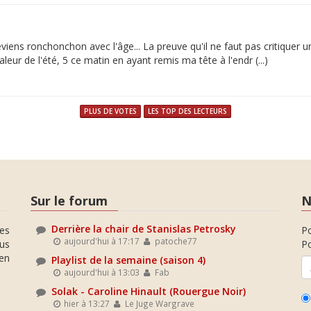
deviens ronchonchon avec l'âge... La preuve qu'il ne faut pas critiquer u
leur de l'été, 5 ce matin en ayant remis ma tête à l'endr (...)
PLUS DE VOTES
LES TOP DES LECTEURS
Sur le forum
N
Derrière la chair de Stanislas Petrosky
es
P
aujourd'hui à 17:17
patoche77
ous
Po
en
Playlist de la semaine (saison 4)
aujourd'hui à 13:03
Fab
Solak - Caroline Hinault (Rouergue Noir)
hier à 13:27
Le Juge Wargrave