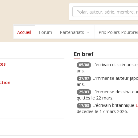
Accueil
Forum
Partenariats
Prix Polars Pourpre
En bref
tes
L'écrivain et scénarist
05/08
ans.
L'immense auteur jap
27/07
ection
ans.
L'immense dessinateur
25/03
quittés le 22 mars.
L'écrivain britannique
L
17/03
décédée le 17 mars 2026.