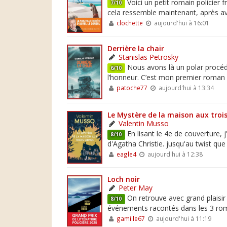
Voici un petit romain policier 
7/10
cela ressemble maintenant, après avo
clochette
aujourd'hui à 16:01
Derrière la chair
Stanislas Petrosky
Nous avons là un polar procédu
6/10
l’honneur. C’est mon premier roman de
patoche77
aujourd'hui à 13:34
Le Mystère de la maison aux troi
Valentin Musso
En lisant le 4e de couverture,
8/10
d'Agatha Christie. jusqu'au twist que 
eagle4
aujourd'hui à 12:38
Loch noir
Peter May
On retrouve avec grand plaisir 
8/10
événements racontés dans les 3 rom
gamille67
aujourd'hui à 11:19