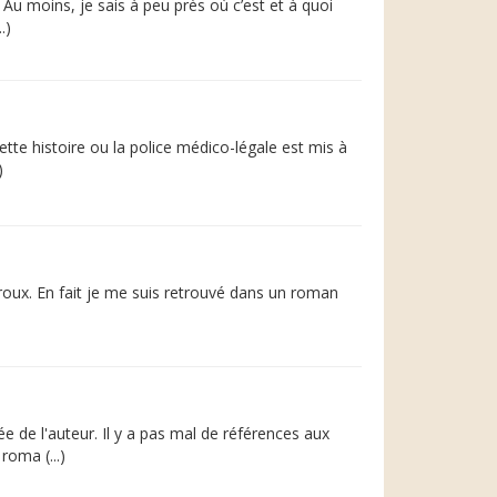
Au moins, je sais à peu près où c’est et à quoi
.)
te histoire ou la police médico-légale est mis à
)
roux. En fait je me suis retrouvé dans un roman
e de l'auteur. Il y a pas mal de références aux
oma (...)