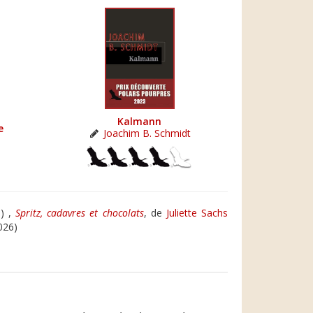
Kalmann
e
Joachim B. Schmidt
) ,
Spritz, cadavres et chocolats
, de
Juliette Sachs
026)