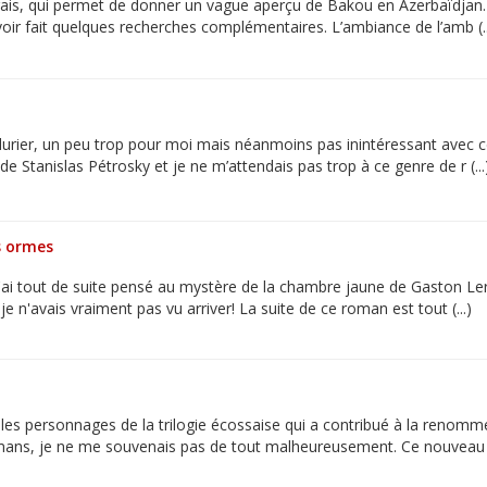
frais, qui permet de donner un vague aperçu de Bakou en Azerbaïdjan. 
ir fait quelques recherches complémentaires. L’ambiance de l’amb (..
rier, un peu trop pour moi mais néanmoins pas inintéressant avec cet
 Stanislas Pétrosky et je ne m’attendais pas trop à ce genre de r (...
s ormes
 j'ai tout de suite pensé au mystère de la chambre jaune de Gaston Le
je n'avais vraiment pas vu arriver! La suite de ce roman est tout (...)
les personnages de la trilogie écossaise qui a contribué à la renommé
ans, je ne me souvenais pas de tout malheureusement. Ce nouveau r