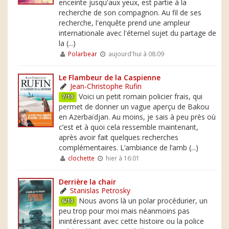
enceinte jusqu'aux yeux, est partie à la
recherche de son compagnon. Au fil de ses
recherche, l'enquête prend une ampleur
internationale avec l'éternel sujet du partage de
la (...)
Polarbear
aujourd'hui à 08:09
Le Flambeur de la Caspienne
Jean-Christophe Rufin
Voici un petit romain policier frais, qui
7/10
permet de donner un vague aperçu de Bakou
en Azerbaïdjan. Au moins, je sais à peu près où
c’est et à quoi cela ressemble maintenant,
après avoir fait quelques recherches
complémentaires. L’ambiance de l’amb (...)
clochette
hier à 16:01
Derrière la chair
Stanislas Petrosky
Nous avons là un polar procédurier, un
6/10
peu trop pour moi mais néanmoins pas
inintéressant avec cette histoire ou la police