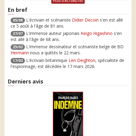
PLUS D'ACTUALITÉS
En bref
L'écrivain et scénariste
Didier Decoin
s'en est allé
05/08
ce 5 août à l'âge de 81 ans.
L'immense auteur japonais
Keigo Higashino
s'en
27/07
est allé à l'âge de 68 ans.
L'immense dessinateur et scénariste belge de BD
25/03
Hermann
nous a quittés le 22 mars.
L'écrivain britannique
Len Deighton
, spécialiste de
17/03
l'espionnage, est décédée le 17 mars 2026.
Derniers avis