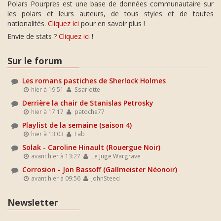
Polars Pourpres est une base de données communautaire sur
les polars et leurs auteurs, de tous styles et de toutes
nationalités.
Cliquez ici
pour en savoir plus !
Envie de stats ?
Cliquez ici
!
Sur le forum
Les romans pastiches de Sherlock Holmes
hier à 19:51
Ssarlotte
Derrière la chair de Stanislas Petrosky
hier à 17:17
patoche77
Playlist de la semaine (saison 4)
hier à 13:03
Fab
Solak - Caroline Hinault (Rouergue Noir)
avant hier à 13:27
Le Juge Wargrave
Corrosion - Jon Bassoff (Gallmeister Néonoir)
avant hier à 09:56
JohnSteed
Newsletter