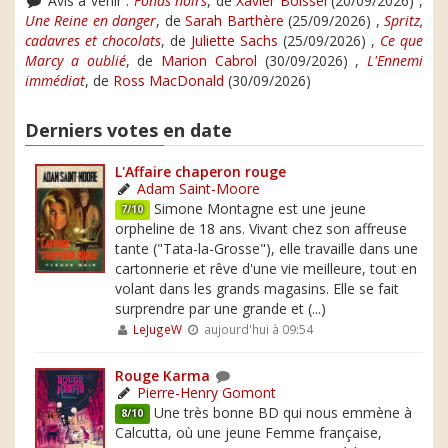
Avis à venir :
Fonds noirs
, de
Xavier Boissel
(20/09/2026) ,
Une Reine en danger
, de
Sarah Barthère
(25/09/2026) ,
Spritz,
cadavres et chocolats
, de
Juliette Sachs
(25/09/2026) ,
Ce que
Marcy a oublié
, de
Marion Cabrol
(30/09/2026) ,
L'Ennemi
immédiat
, de
Ross MacDonald
(30/09/2026)
Derniers votes en date
L'Affaire chaperon rouge
Adam Saint-Moore
Simone Montagne est une jeune
7/10
orpheline de 18 ans. Vivant chez son affreuse
tante ("Tata-la-Grosse"), elle travaille dans une
cartonnerie et rêve d'une vie meilleure, tout en
volant dans les grands magasins. Elle se fait
surprendre par une grande et (...)
LeJugeW
aujourd'hui à 09:54
Rouge Karma
Pierre-Henry Gomont
Une très bonne BD qui nous emmène à
8/10
Calcutta, où une jeune Femme française,