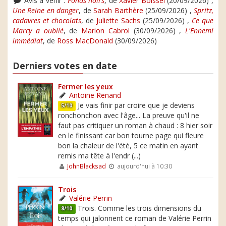
Avis à venir :
Fonds noirs
, de
Xavier Boissel
(20/09/2026) ,
Une Reine en danger
, de
Sarah Barthère
(25/09/2026) ,
Spritz,
cadavres et chocolats
, de
Juliette Sachs
(25/09/2026) ,
Ce que
Marcy a oublié
, de
Marion Cabrol
(30/09/2026) ,
L'Ennemi
immédiat
, de
Ross MacDonald
(30/09/2026)
Derniers votes en date
Fermer les yeux
Antoine Renand
Je vais finir par croire que je deviens
5/10
ronchonchon avec l'âge... La preuve qu'il ne
faut pas critiquer un roman à chaud : 8 hier soir
en le finissant car bon tourne page qui fleure
bon la chaleur de l'été, 5 ce matin en ayant
remis ma tête à l'endr (...)
JohnBlacksad
aujourd'hui à 10:30
Trois
Valérie Perrin
Trois. Comme les trois dimensions du
8/10
temps qui jalonnent ce roman de Valérie Perrin