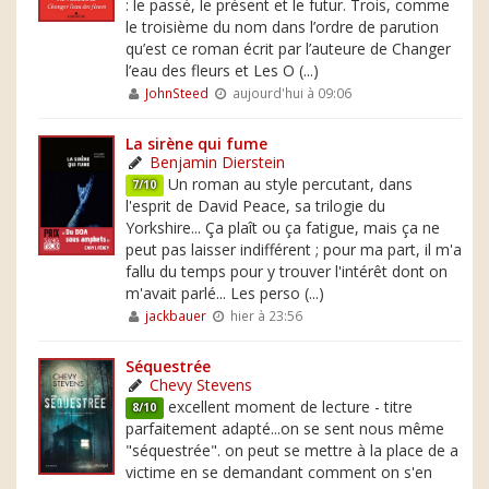
: le passé, le présent et le futur. Trois, comme
le troisième du nom dans l’ordre de parution
qu’est ce roman écrit par l’auteure de Changer
l’eau des fleurs et Les O (...)
JohnSteed
aujourd'hui à 09:06
La sirène qui fume
Benjamin Dierstein
Un roman au style percutant, dans
7/10
l'esprit de David Peace, sa trilogie du
Yorkshire... Ça plaît ou ça fatigue, mais ça ne
peut pas laisser indifférent ; pour ma part, il m'a
fallu du temps pour y trouver l'intérêt dont on
m'avait parlé... Les perso (...)
jackbauer
hier à 23:56
Séquestrée
Chevy Stevens
excellent moment de lecture - titre
8/10
parfaitement adapté...on se sent nous même
"séquestrée". on peut se mettre à la place de a
victime en se demandant comment on s'en