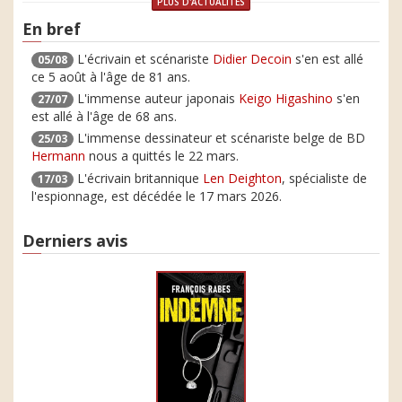
PLUS D'ACTUALITÉS
En bref
L'écrivain et scénariste
Didier Decoin
s'en est allé
05/08
ce 5 août à l'âge de 81 ans.
L'immense auteur japonais
Keigo Higashino
s'en
27/07
est allé à l'âge de 68 ans.
L'immense dessinateur et scénariste belge de BD
25/03
Hermann
nous a quittés le 22 mars.
L'écrivain britannique
Len Deighton
, spécialiste de
17/03
l'espionnage, est décédée le 17 mars 2026.
Derniers avis