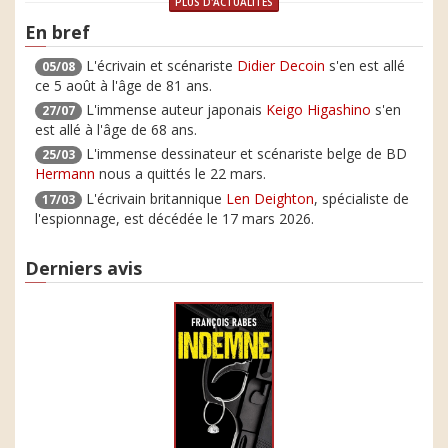
PLUS D'ACTUALITÉS
En bref
L'écrivain et scénariste
Didier Decoin
s'en est allé
05/08
ce 5 août à l'âge de 81 ans.
L'immense auteur japonais
Keigo Higashino
s'en
27/07
est allé à l'âge de 68 ans.
L'immense dessinateur et scénariste belge de BD
25/03
Hermann
nous a quittés le 22 mars.
L'écrivain britannique
Len Deighton
, spécialiste de
17/03
l'espionnage, est décédée le 17 mars 2026.
Derniers avis