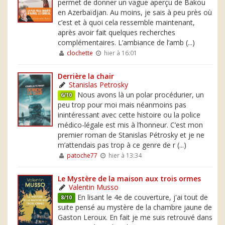
permet de donner un vague aperçu de Bakou
en Azerbaïdjan. Au moins, je sais à peu près où
c’est et à quoi cela ressemble maintenant,
après avoir fait quelques recherches
complémentaires. L’ambiance de l’amb (...)
clochette
hier à 16:01
Derrière la chair
Stanislas Petrosky
Nous avons là un polar procédurier, un
6/10
peu trop pour moi mais néanmoins pas
inintéressant avec cette histoire ou la police
médico-légale est mis à l’honneur. C’est mon
premier roman de Stanislas Pétrosky et je ne
m’attendais pas trop à ce genre de r (...)
patoche77
hier à 13:34
Le Mystère de la maison aux trois ormes
Valentin Musso
En lisant le 4e de couverture, j'ai tout de
8/10
suite pensé au mystère de la chambre jaune de
Gaston Leroux. En fait je me suis retrouvé dans