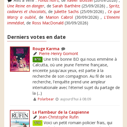
Avis à venir :
Fonds noirs
, de
Xavier Boissel
(20/09/2026) ,
Une Reine en danger
, de
Sarah Barthère
(25/09/2026) ,
Spritz,
cadavres et chocolats
, de
Juliette Sachs
(25/09/2026) ,
Ce que
Marcy a oublié
, de
Marion Cabrol
(30/09/2026) ,
L'Ennemi
immédiat
, de
Ross MacDonald
(30/09/2026)
Derniers votes en date
Rouge Karma
Pierre-Henry Gomont
Une très bonne BD qui nous emmène à
8/10
Calcutta, où une jeune Femme française,
enceinte jusqu'aux yeux, est partie à la
recherche de son compagnon. Au fil de ses
recherche, l'enquête prend une ampleur
internationale avec l'éternel sujet du partage de
la (...)
Polarbear
aujourd'hui à 08:09
Le Flambeur de la Caspienne
Jean-Christophe Rufin
Voici un petit romain policier frais, qui
7/10