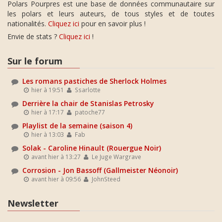
Polars Pourpres est une base de données communautaire sur
les polars et leurs auteurs, de tous styles et de toutes
nationalités.
Cliquez ici
pour en savoir plus !
Envie de stats ?
Cliquez ici
!
Sur le forum
Les romans pastiches de Sherlock Holmes
hier à 19:51
Ssarlotte
Derrière la chair de Stanislas Petrosky
hier à 17:17
patoche77
Playlist de la semaine (saison 4)
hier à 13:03
Fab
Solak - Caroline Hinault (Rouergue Noir)
avant hier à 13:27
Le Juge Wargrave
Corrosion - Jon Bassoff (Gallmeister Néonoir)
avant hier à 09:56
JohnSteed
Newsletter