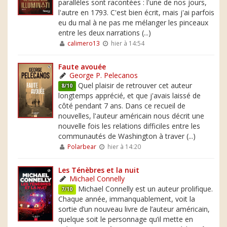
parallèles sont racontées : l'une de nos jours,
l'autre en 1793. C'est bien écrit, mais j'ai parfois
eu du mal à ne pas me mélanger les pinceaux
entre les deux narrations (...)
calimero13
hier à 14:54
Faute avouée
George P. Pelecanos
Quel plaisir de retrouver cet auteur
8/10
longtemps apprécié, et que j'avais laissé de
côté pendant 7 ans. Dans ce recueil de
nouvelles, l'auteur américain nous décrit une
nouvelle fois les relations difficiles entre les
communautés de Washington à traver (...)
Polarbear
hier à 14:20
Les Ténèbres et la nuit
Michael Connelly
Michael Connelly est un auteur prolifique.
7/10
Chaque année, immanquablement, voit la
sortie d’un nouveau livre de l’auteur américain,
quelque soit le personnage qu’il mette en