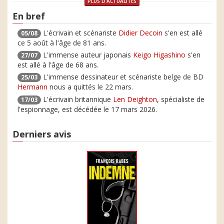
PLUS D'ACTUALITÉS
En bref
L'écrivain et scénariste
Didier Decoin
s'en est allé
05/08
ce 5 août à l'âge de 81 ans.
L'immense auteur japonais
Keigo Higashino
s'en
27/07
est allé à l'âge de 68 ans.
L'immense dessinateur et scénariste belge de BD
25/03
Hermann
nous a quittés le 22 mars.
L'écrivain britannique
Len Deighton
, spécialiste de
17/03
l'espionnage, est décédée le 17 mars 2026.
Derniers avis