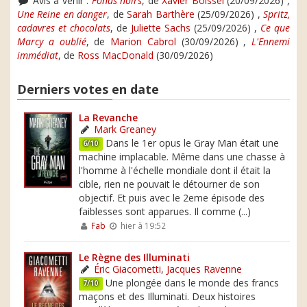
Avis à venir :
Fonds noirs
, de
Xavier Boissel
(20/09/2026) ,
Une Reine en danger
, de
Sarah Barthère
(25/09/2026) ,
Spritz,
cadavres et chocolats
, de
Juliette Sachs
(25/09/2026) ,
Ce que
Marcy a oublié
, de
Marion Cabrol
(30/09/2026) ,
L'Ennemi
immédiat
, de
Ross MacDonald
(30/09/2026)
Derniers votes en date
La Revanche
Mark Greaney
Dans le 1er opus le Gray Man était une
6/10
machine implacable. Même dans une chasse à
l'homme à l'échelle mondiale dont il était la
cible, rien ne pouvait le détourner de son
objectif. Et puis avec le 2eme épisode des
faiblesses sont apparues. Il comme (...)
Fab
hier à 19:52
Le Règne des Illuminati
Éric Giacometti
,
Jacques Ravenne
Une plongée dans le monde des francs
7/10
maçons et des Illuminati. Deux histoires