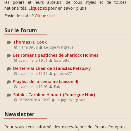
les polars et leurs auteurs, de tous styles et de toutes
nationalités.
Cliquez ici
pour en savoir plus !
Envie de stats ?
Cliquez ici
!
Sur le forum
Thomas H. Cook
hier à 09:58
Le Juge Wargrave
Les romans pastiches de Sherlock Holmes
avant hier à 19:51
Ssarlotte
Derrière la chair de Stanislas Petrosky
avant hier à 17:17
patoche77
Playlist de la semaine (saison 4)
avant hier à 13:03
Fab
Solak - Caroline Hinault (Rouergue Noir)
05/08/2026 à 13:27
Le Juge Wargrave
Newsletter
Pour vous tenir informé des mises-à-jour de Polars Pourpres,