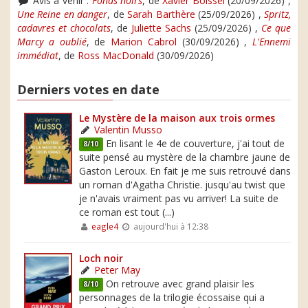
Avis à venir :
Fonds noirs
, de
Xavier Boissel
(20/09/2026) ,
Une Reine en danger
, de
Sarah Barthère
(25/09/2026) ,
Spritz,
cadavres et chocolats
, de
Juliette Sachs
(25/09/2026) ,
Ce que
Marcy a oublié
, de
Marion Cabrol
(30/09/2026) ,
L'Ennemi
immédiat
, de
Ross MacDonald
(30/09/2026)
Derniers votes en date
Le Mystère de la maison aux trois ormes
Valentin Musso
En lisant le 4e de couverture, j'ai tout de
8/10
suite pensé au mystère de la chambre jaune de
Gaston Leroux. En fait je me suis retrouvé dans
un roman d'Agatha Christie. jusqu'au twist que
je n'avais vraiment pas vu arriver! La suite de
ce roman est tout (...)
eagle4
aujourd'hui à 12:38
Loch noir
Peter May
On retrouve avec grand plaisir les
8/10
personnages de la trilogie écossaise qui a