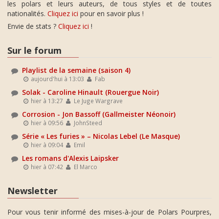
les polars et leurs auteurs, de tous styles et de toutes
nationalités.
Cliquez ici
pour en savoir plus !
Envie de stats ?
Cliquez ici
!
Sur le forum
Playlist de la semaine (saison 4)
aujourd'hui à 13:03
Fab
Solak - Caroline Hinault (Rouergue Noir)
hier à 13:27
Le Juge Wargrave
Corrosion - Jon Bassoff (Gallmeister Néonoir)
hier à 09:56
JohnSteed
Série « Les furies » – Nicolas Lebel (Le Masque)
hier à 09:04
Emil
Les romans d'Alexis Laipsker
hier à 07:42
El Marco
Newsletter
Pour vous tenir informé des mises-à-jour de Polars Pourpres,