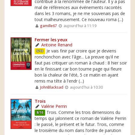
contribué à la renommée de l'auteur. Il y a pas
mal de références aux événements racontés
dans les 3 romans, je ne me souvenais pas de
tout malheureusement. Ce nouveau roma (...)
gamille67
aujourd'hui à 11:19
Fermer les yeux
Antoine Renand
Je vais finir par croire que je deviens
5/10
ronchonchon avec l'âge... La preuve qu'il ne
faut pas critiquer un roman à chaud : 8 hier soir
en le finissant car bon tourne page qui fleure
bon la chaleur de l'été, 5 ce matin en ayant
remis ma tête à l'endr (...)
JohnBlacksad
aujourd'hui à 10:30
Trois
Valérie Perrin
Trois. Comme les trois dimensions du
8/10
temps qui jalonnent ce roman de Valérie Perrin
: le passé, le présent et le futur. Trois, comme
le troisième du nom dans l’ordre de parution