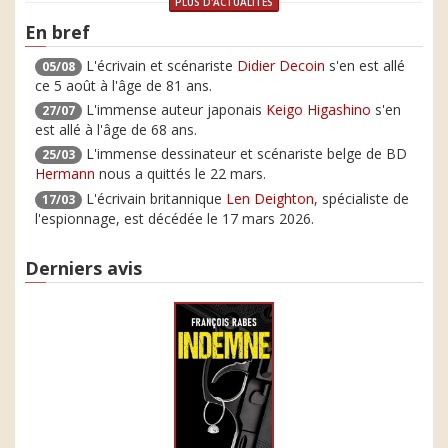
PLUS D'ACTUALITÉS
En bref
L'écrivain et scénariste
Didier Decoin
s'en est allé
05/08
ce 5 août à l'âge de 81 ans.
L'immense auteur japonais
Keigo Higashino
s'en
27/07
est allé à l'âge de 68 ans.
L'immense dessinateur et scénariste belge de BD
25/03
Hermann
nous a quittés le 22 mars.
L'écrivain britannique
Len Deighton
, spécialiste de
17/03
l'espionnage, est décédée le 17 mars 2026.
Derniers avis