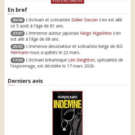
PLUS D'ACTUALITÉS
En bref
L'écrivain et scénariste
Didier Decoin
s'en est allé
05/08
ce 5 août à l'âge de 81 ans.
L'immense auteur japonais
Keigo Higashino
s'en
27/07
est allé à l'âge de 68 ans.
L'immense dessinateur et scénariste belge de BD
25/03
Hermann
nous a quittés le 22 mars.
L'écrivain britannique
Len Deighton
, spécialiste de
17/03
l'espionnage, est décédée le 17 mars 2026.
Derniers avis