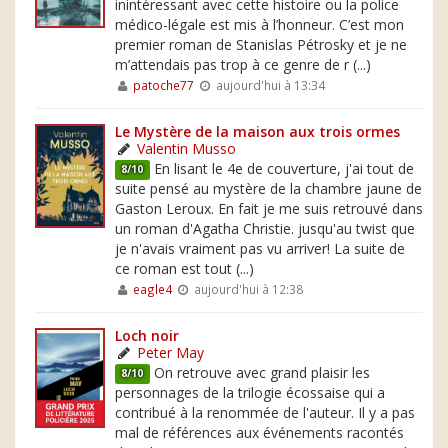
inintéressant avec cette histoire ou la police
médico-légale est mis à l’honneur. C’est mon
premier roman de Stanislas Pétrosky et je ne
m’attendais pas trop à ce genre de r (...)
patoche77
aujourd'hui à 13:34
Le Mystère de la maison aux trois ormes
Valentin Musso
En lisant le 4e de couverture, j'ai tout de
8/10
suite pensé au mystère de la chambre jaune de
Gaston Leroux. En fait je me suis retrouvé dans
un roman d'Agatha Christie. jusqu'au twist que
je n'avais vraiment pas vu arriver! La suite de
ce roman est tout (...)
eagle4
aujourd'hui à 12:38
Loch noir
Peter May
On retrouve avec grand plaisir les
8/10
personnages de la trilogie écossaise qui a
contribué à la renommée de l'auteur. Il y a pas
mal de références aux événements racontés