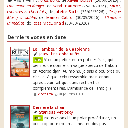
Avis à venir :
Fonds noirs
, de
Xavier Boissel
(20/09/2026) ,
Une Reine en danger
, de
Sarah Barthère
(25/09/2026) ,
Spritz,
cadavres et chocolats
, de
Juliette Sachs
(25/09/2026) ,
Ce que
Marcy a oublié
, de
Marion Cabrol
(30/09/2026) ,
L'Ennemi
immédiat
, de
Ross MacDonald
(30/09/2026)
Derniers votes en date
Le Flambeur de la Caspienne
Jean-Christophe Rufin
Voici un petit romain policier frais, qui
7/10
permet de donner un vague aperçu de Bakou
en Azerbaïdjan. Au moins, je sais à peu près où
c’est et à quoi cela ressemble maintenant,
après avoir fait quelques recherches
complémentaires. L’ambiance de l’amb (...)
clochette
aujourd'hui à 16:01
Derrière la chair
Stanislas Petrosky
Nous avons là un polar procédurier, un
6/10
peu trop pour moi mais néanmoins pas