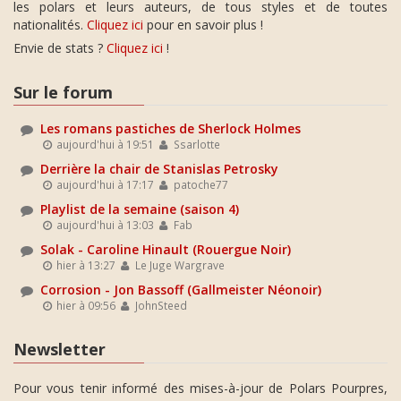
les polars et leurs auteurs, de tous styles et de toutes
nationalités.
Cliquez ici
pour en savoir plus !
Envie de stats ?
Cliquez ici
!
Sur le forum
Les romans pastiches de Sherlock Holmes
aujourd'hui à 19:51
Ssarlotte
Derrière la chair de Stanislas Petrosky
aujourd'hui à 17:17
patoche77
Playlist de la semaine (saison 4)
aujourd'hui à 13:03
Fab
Solak - Caroline Hinault (Rouergue Noir)
hier à 13:27
Le Juge Wargrave
Corrosion - Jon Bassoff (Gallmeister Néonoir)
hier à 09:56
JohnSteed
Newsletter
Pour vous tenir informé des mises-à-jour de Polars Pourpres,