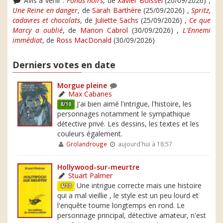
Avis à venir :
Fonds noirs
, de
Xavier Boissel
(20/09/2026) ,
Une Reine en danger
, de
Sarah Barthère
(25/09/2026) ,
Spritz,
cadavres et chocolats
, de
Juliette Sachs
(25/09/2026) ,
Ce que
Marcy a oublié
, de
Marion Cabrol
(30/09/2026) ,
L'Ennemi
immédiat
, de
Ross MacDonald
(30/09/2026)
Derniers votes en date
Morgue pleine
Max Cabanes
J'ai bien aimé l'intrigue, l'histoire, les
8/10
personnages notamment le sympathique
détective privé. Les dessins, les textes et les
couleurs également.
Grolandrouge
aujourd'hui à 18:57
Hollywood-sur-meurtre
Stuart Palmer
Une intrigue correcte mais une histoire
4/10
qui a mal vieillie , le style est un peu lourd et
l'enquête tourne longtemps en rond. Le
personnage principal, détective amateur, n'est