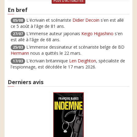
PLUS D'ACTUALITÉS
En bref
L'écrivain et scénariste
Didier Decoin
s'en est allé
05/08
ce 5 août à l'âge de 81 ans.
L'immense auteur japonais
Keigo Higashino
s'en
27/07
est allé à l'âge de 68 ans.
L'immense dessinateur et scénariste belge de BD
25/03
Hermann
nous a quittés le 22 mars.
L'écrivain britannique
Len Deighton
, spécialiste de
17/03
l'espionnage, est décédée le 17 mars 2026.
Derniers avis