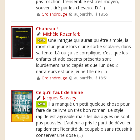
pas folichon. L'ensemble est très moyen,
souvent tiré par les cheveux. D (...)
Grolandrouge
aujourd'hui à 18:55
Chapeau !
Michèle Rozenfarb
Une intrigue qui aurait pu être simple, la
5/10
mort d'un jeune lors d'une sortie scolaire, dans
sa tente. Là où ça se complique, c'est que les
enfants et adolescents présents sont
lourdement handicapés et que l'un des 2
narrateurs est une jeune fille ne (...)
Grolandrouge
aujourd'hui à 18:51
Ce qu'il faut de haine
Jacques Saussey
Il a manqué un petit quelque chose pour
6/10
faire de ce livre un très bon roman. Le style
rapide est agréable mais les dialogues ne sont
pas poussés. L'auteur a pris le parti de dévoiler
rapidement l'identité du coupable sans réussir à
conserver une dose (...)